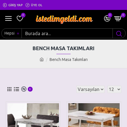
GIRIŞ YAP
ÜYE OL
0
0
0
Hepsi
BENCH MASA TAKIMLARI
Bench Masa Takımları
0