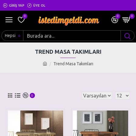
GIRIŞ YAP
ÜYE OL
0
0
0
Hepsi
TREND MASA TAKIMLARI
Trend Masa Takımları
0