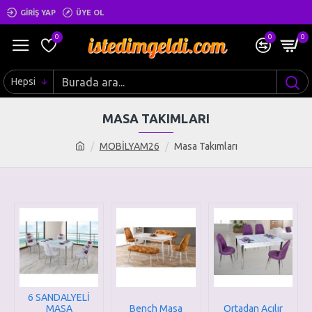
GIRIŞ YAP
ÜYE OL
0
0
0
Hepsi
MASA TAKIMLARI
MOBİLYAM26
Masa Takımları
6 SANDALYELİ
MASA
Bench Masa
Ortadan Açılır