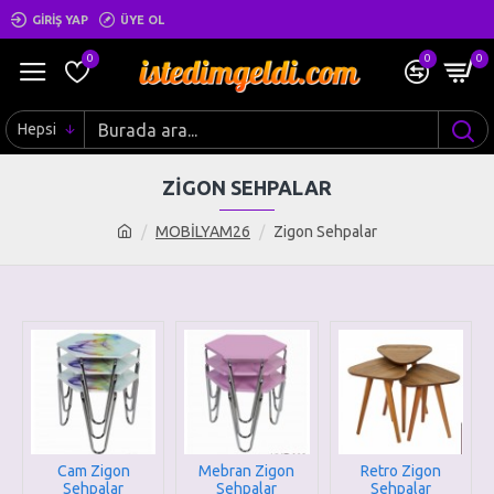
GIRIŞ YAP
ÜYE OL
0
0
0
Hepsi
ZIGON SEHPALAR
MOBİLYAM26
Zigon Sehpalar
Cam Zigon
Mebran Zigon
Retro Zigon
Sehpalar
Sehpalar
Sehpalar