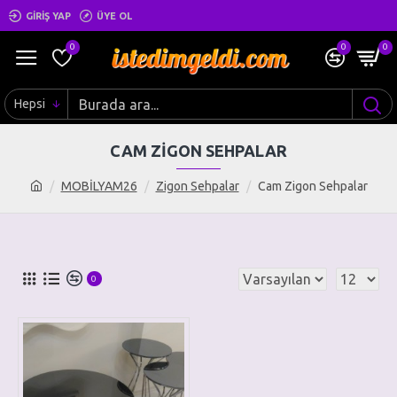
GIRIŞ YAP
ÜYE OL
0
0
0
Hepsi
CAM ZIGON SEHPALAR
MOBİLYAM26
Zigon Sehpalar
Cam Zigon Sehpalar
0