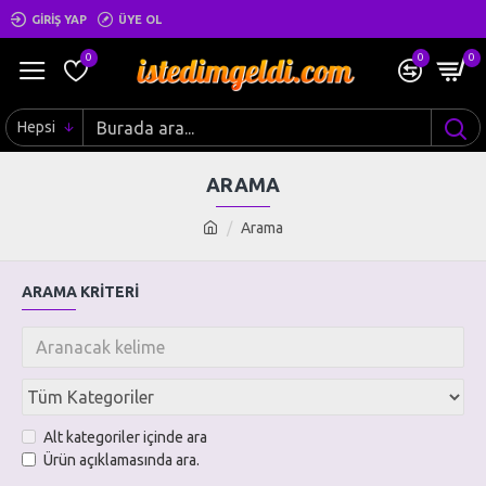
GIRIŞ YAP
ÜYE OL
0
0
0
Hepsi
ARAMA
Arama
ARAMA KRITERI
Alt kategoriler içinde ara
Ürün açıklamasında ara.