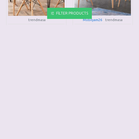
FILTER PRODUCTS
trendmasa
Mobilyam26
trendmasa
TREND MASA TAKIMI
TREND MASA TAKIMI
TMT03
TMT04
15.000,00TL
10.000,00TL
SEPETE EKLE
SEPETE EKLE
HEMEN AL
HEMEN AL