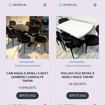
HEMEN AL
HEMEN AL
Mobilyam26
Mobilyam26
XSiyahcammasatakımı
higlassduzbeyaztakm
CAM MASA X AYAKLI 6 ADET
HİGLASS DÜZ BEYAZ X
ÇEMBERLİ SANDALYE
AYAKLI MASA TAKIMI
TAKIMI
16.500,00TL
14.999,00TL
SEPETE EKLE
SEPETE EKLE