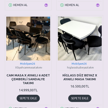
HEMEN AL
HEMEN AL
Mobilyam26
Mobilyam26
XSiyahcammasatakımı
higlassduzbeyaztakm
CAM MASA X AYAKLI 6 ADET
HİGLASS DÜZ BEYAZ X
ÇEMBERLİ SANDALYE
AYAKLI MASA TAKIMI
TAKIMI
16.500,00TL
14.999,00TL
SEPETE EKLE
SEPETE EKLE