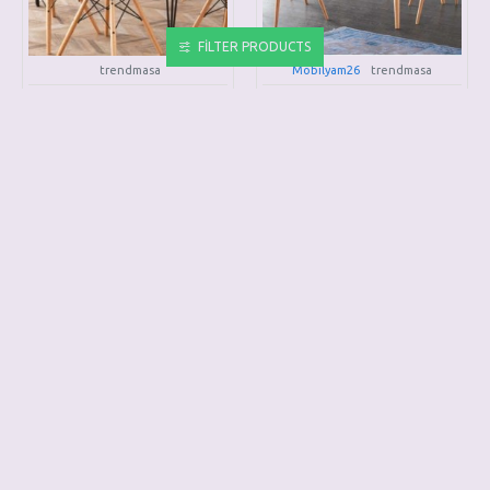
FILTER PRODUCTS
trendmasa
Mobilyam26
trendmasa
TREND MASA TAKIMI
TREND MASA TAKIMI
TMT03
TMT04
15.000,00TL
10.000,00TL
SEPETE EKLE
SEPETE EKLE
HEMEN AL
HEMEN AL