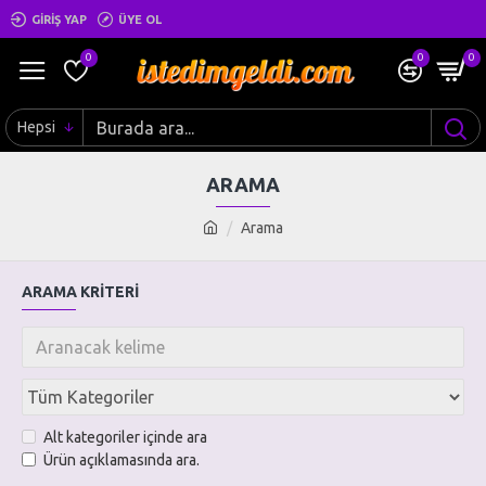
GIRIŞ YAP
ÜYE OL
0
0
0
Hepsi
ARAMA
Arama
ARAMA KRITERI
Alt kategoriler içinde ara
Ürün açıklamasında ara.