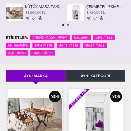
KÜTÜK MASA TAKIMI KM01
ÇEKMECELİ EKMEKLİK ÇE01
11.500,00TL
1.750,00TL
ETIKETLER:
TREND MASA TAKIMI
Eskişehir
cafe masa
tel sandalye
sytle masa
doğal masa
ahşap masa
açılır masa
masa takımı
AYNI MARKA
AYNI KATEGORI
STOKTA YOK
YENI
YENI