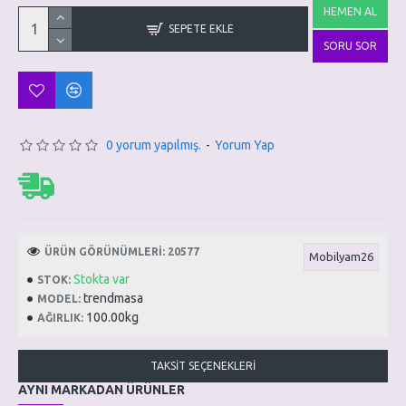
HEMEN AL
SEPETE EKLE
SORU SOR
0 yorum yapılmış.
-
Yorum Yap
ÜRÜN GÖRÜNÜMLERI: 20577
Mobilyam26
Stokta var
STOK:
trendmasa
MODEL:
100.00kg
AĞIRLIK:
TAKSIT SEÇENEKLERI
AYNI MARKADAN ÜRÜNLER